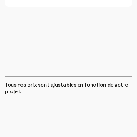
ZONE 1
€12
HORS TAXES
Tous nos prix sont ajustables en fonction de votre
ZONE 2
projet.
€14
HORS TAXES