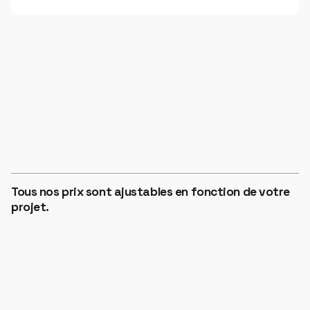
ZONE 1
€12
HORS TAXES
Tous nos prix sont ajustables en fonction de votre
ZONE 2
projet.
€14
HORS TAXES