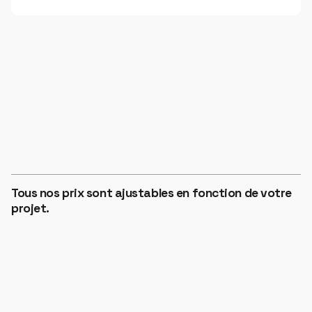
ZONE 1
€12
HORS TAXES
Tous nos prix sont ajustables en fonction de votre
ZONE 2
projet.
€14
HORS TAXES