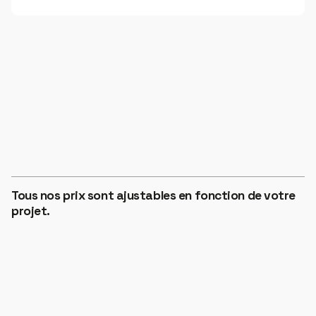
ZONE 1
€12
HORS TAXES
Tous nos prix sont ajustables en fonction de votre
ZONE 2
projet.
€14
HORS TAXES